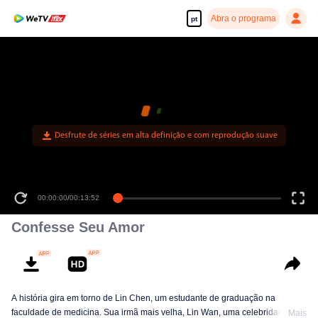
Abra o programa
pt
Desfrute de séries em alta definição e com reprodução suave
00:00:00
/
00:13:52
Confesse Seu Amor
A história gira em torno de Lin Chen, um estudante de graduação na
faculdade de medicina. Sua irmã mais velha, Lin Wan, uma celebridade da
Mais