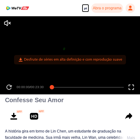
Abra o programa
pt
Desfrute de séries em alta definição e com reprodução suave
00:00:00
/
00:23:30
Confesse Seu Amor
A história gira em torno de Lin Chen, um estudante de graduação na
faculdade de medicina. Sua irmã mais velha, Lin Wan, uma celebridade da
Mais