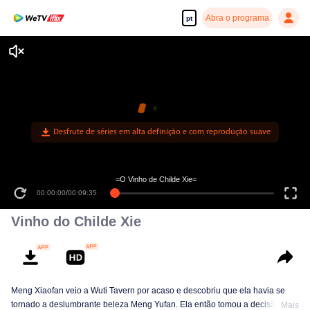
Abra o programa
pt
Desfrute de séries em alta definição e com reprodução suave
=O Vinho de Childe Xie=
00:00:00
/
00:09:35
Vinho do Childe Xie
Meng Xiaofan veio a Wuti Tavern por acaso e descobriu que ela havia se
tornado a deslumbrante beleza Meng Yufan. Ela então tomou a decisão
Mais