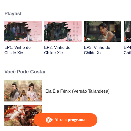
mais corajosa dos últimos 20 anos: cortejar Xie Xun, o dono da taverna. No
entanto, a felicidade nunca dura muito. Uma crise crucial cai. Meng Yufan
Playlist
teve que escolher entre amor e pessoas...
VIP
VIP
EP1: Vinho do
EP2: Vinho do
EP3: Vinho do
EP4
Childe Xie
Childe Xie
Childe Xie
Chi
Você Pode Gostar
Ela É a Fênix (Versão Tailandesa)
Escravizado Pelo Amor
Abra o programa