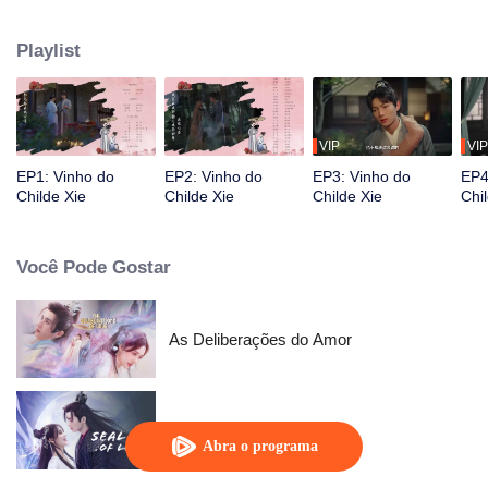
mais corajosa dos últimos 20 anos: cortejar Xie Xun, o dono da taverna. No
entanto, a felicidade nunca dura muito. Uma crise crucial cai. Meng Yufan
Playlist
teve que escolher entre amor e pessoas...
VIP
VIP
EP1: Vinho do
EP2: Vinho do
EP3: Vinho do
EP4
Childe Xie
Childe Xie
Childe Xie
Chi
Você Pode Gostar
As Deliberações do Amor
Selo do Amor
Abra o programa