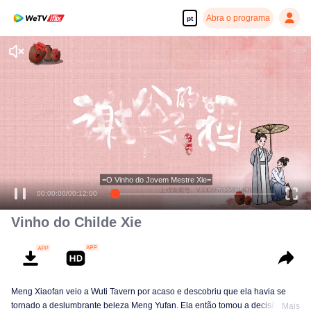
Abra o programa
pt
=O Vinho do Jovem Mestre Xie=
00:00:00
/
00:12:00
Vinho do Childe Xie
Meng Xiaofan veio a Wuti Tavern por acaso e descobriu que ela havia se
tornado a deslumbrante beleza Meng Yufan. Ela então tomou a decisão
Mais