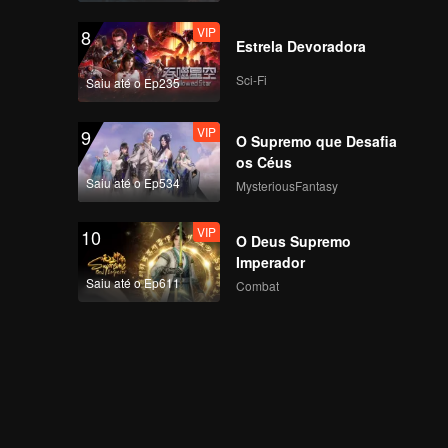
VIP
8
Estrela Devoradora
Sci-Fi
Saiu até o Ep235
VIP
9
O Supremo que Desafia
os Céus
Saiu até o Ep534
MysteriousFantasy
VIP
10
O Deus Supremo
Imperador
Saiu até o Ep611
Combat