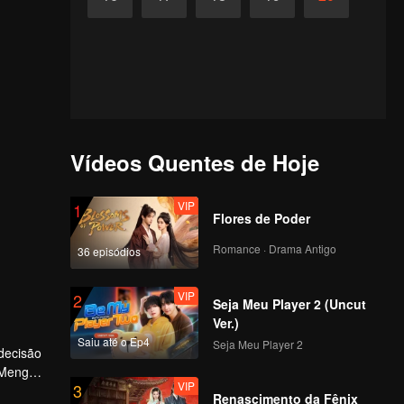
Vídeos Quentes de Hoje
VIP
1
Flores de Poder
Romance · Drama Antigo
36 episódios
VIP
2
Seja Meu Player 2 (Uncut
Ver.)
Saiu até o Ep4
Seja Meu Player 2
decisão
. Meng
VIP
3
Renascimento da Fênix