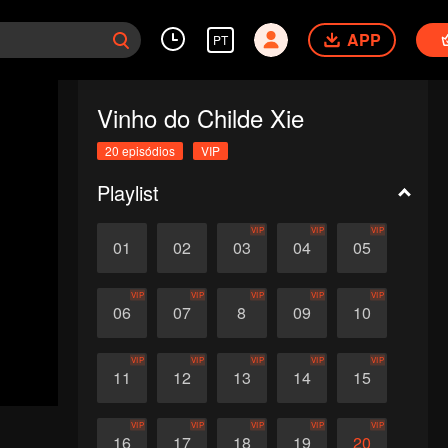
APP
PT
Vinho do Childe Xie
20 episódios
VIP
Playlist
VIP
VIP
VIP
01
02
03
04
05
VIP
VIP
VIP
VIP
VIP
06
07
8
09
10
VIP
VIP
VIP
VIP
VIP
11
12
13
14
15
VIP
VIP
VIP
VIP
VIP
16
17
18
19
20