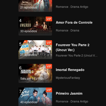
Romance · Drama Antigo
21 episódios
VIP
4
Amor Fora de Controle
Romance · Drama
33 episódios
VIP
5
Fourever You Parte 2
(Uncut Ver.)
25 episódios
Fourever You Parte 2 (Uncut Ver.)
VIP
6
Imortal Renegado
MysteriousFantasy
Saiu até o Ep152
VIP
7
Primeiro Jasmim
Romance · Drama Antigo
40 episódios