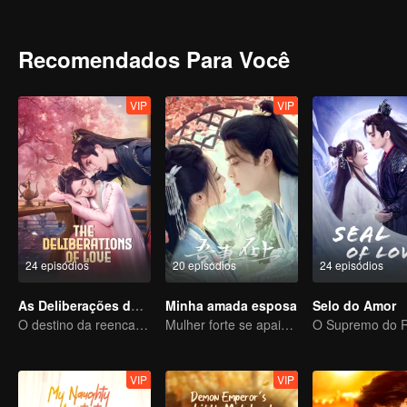
Recomendados Para Você
VIP
VIP
24 episódios
20 episódios
24 episódios
As Deliberações do Amor
Minha amada esposa
Selo do Amor
O destino da reencarnação cíclica recaiu sobre Qingqing
Mulher forte se apaixonando por homem delicado
VIP
VIP