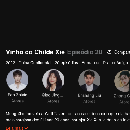
Vinho do Childe Xie
Episódio 20
Compart
2022
|
China Continental
|
20 episódios
|
Romance · Drama Antigo
Fan Zhixin
Qiao Jingwen
Enshang Liu
Atores
Atores
Atores
Atore
Meng Xiaofan veio a Wuti Tavern por acaso e descobriu que ela ha
mais corajosa dos últimos 20 anos: cortejar Xie Xun, o dono da tav
Yufan teve que escolher entre amor e pessoas...
Leia mais