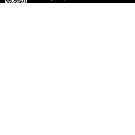
o App agora
Ajuda e comentários
So
Comentários
Ju
Co
En
ted.