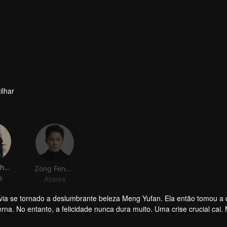
ilhar
Zhong Chenyao
Zong Fengyan
s
Atores
via se tornado a deslumbrante beleza Meng Yufan. Ela então tomou a 
erna. No entanto, a felicidade nunca dura muito. Uma crise crucial cai