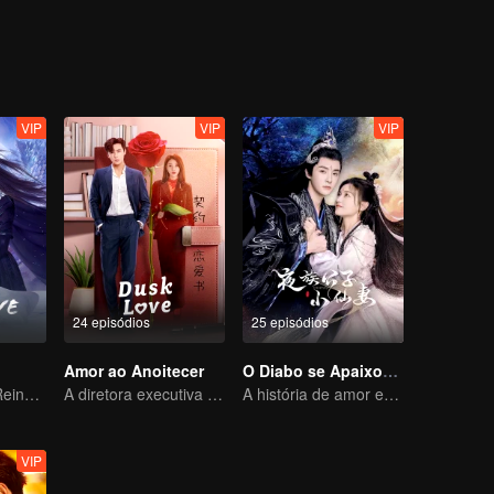
VIP
VIP
VIP
24 episódios
25 episódios
Amor ao Anoitecer
O Diabo se Apaixona pela Fada
O Supremo do Reino Demoníaco e o Amor Proibido
A diretora executiva se apaixonou pelo seu novo contrato
A história de amor entre uma fada animada e um demônio de cara fria
VIP