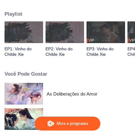
mais corajosa dos últimos 20 anos: cortejar Xie Xun, o dono da taverna. No
entanto, a felicidade nunca dura muito. Uma crise crucial cai. Meng Yufan
Playlist
teve que escolher entre amor e pessoas...
VIP
VIP
EP1: Vinho do
EP2: Vinho do
EP3: Vinho do
EP4
Childe Xie
Childe Xie
Childe Xie
Chi
Você Pode Gostar
As Deliberações do Amor
Minha amada esposa
Abra o programa