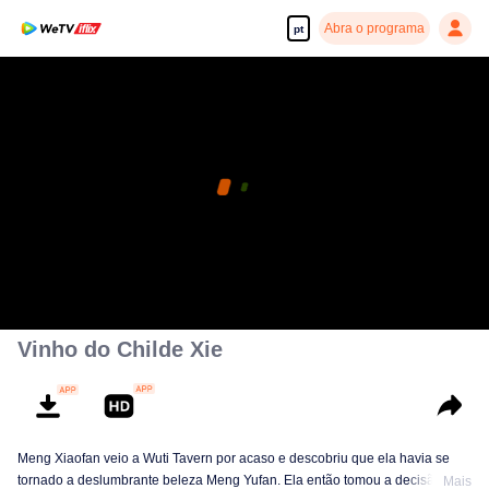
Abra o programa
pt
Vinho do Childe Xie
Meng Xiaofan veio a Wuti Tavern por acaso e descobriu que ela havia se
tornado a deslumbrante beleza Meng Yufan. Ela então tomou a decisão
Mais