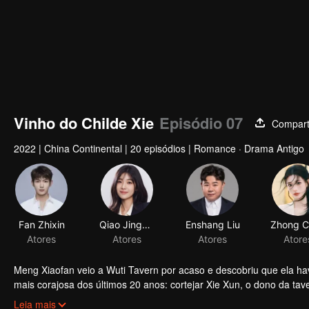
Vinho do Childe Xie
Episódio 07
Compart
2022
|
China Continental
|
20 episódios
|
Romance · Drama Antigo
Fan Zhixin
Qiao Jingwen
Atores
Atores
Meng Xiaofan veio a Wuti Tavern por acaso e descobriu que ela ha
mais corajosa dos últimos 20 anos: cortejar Xie Xun, o dono da tav
Yufan teve que escolher entre amor e pessoas...
Leia mais