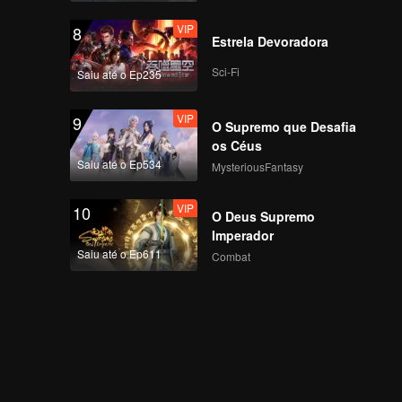
VIP
8
Estrela Devoradora
Sci-Fi
Saiu até o Ep235
VIP
9
O Supremo que Desafia
os Céus
Saiu até o Ep534
MysteriousFantasy
VIP
10
O Deus Supremo
Imperador
Saiu até o Ep611
Combat