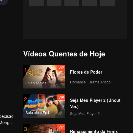
Vídeos Quentes de Hoje
VIP
1
Flores de Poder
Romance · Drama Antigo
36 episódios
VIP
2
Seja Meu Player 2 (Uncut
Ver.)
Saiu até o Ep4
Seja Meu Player 2
decisão
. Meng
VIP
3
Renascimento da Fênix