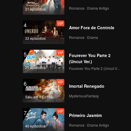
Romance · Drama Antigo
21 episódios
VIP
4
Amor Fora de Controle
Romance · Drama
33 episódios
VIP
5
Fourever You Parte 2
(Uncut Ver.)
25 episódios
Fourever You Parte 2 (Uncut Ver.)
VIP
6
Imortal Renegado
MysteriousFantasy
Saiu até o Ep152
VIP
7
Primeiro Jasmim
Romance · Drama Antigo
40 episódios