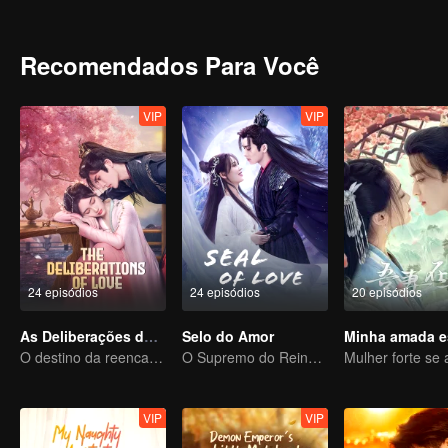
Recomendados Para Você
VIP
VIP
24 episódios
24 episódios
20 episódios
As Deliberações do Amor
Selo do Amor
Minha amada 
O destino da reencarnação cíclica recaiu sobre Qingqing
O Supremo do Reino Demoníaco e o Amor Proibido
VIP
VIP