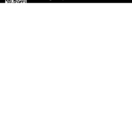
o App agora
Ajuda e comentários
So
Comentários
Ju
Co
En
ted.