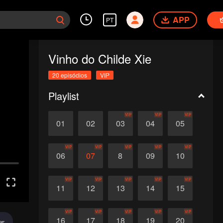
APP
PT
Vinho do Childe Xie
20 episódios
VIP
Playlist
VIP
VIP
VIP
01
02
03
04
05
VIP
VIP
VIP
VIP
VIP
06
07
8
09
10
VIP
VIP
VIP
VIP
VIP
11
12
13
14
15
VIP
VIP
VIP
VIP
VIP
16
17
18
19
20