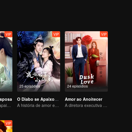
VIP
VIP
VIP
25 episódios
24 episódios
esposa
O Diabo se Apaixona pela Fada
Amor ao Anoitecer
Mulher forte se apaixonando por homem delicado
A história de amor entre uma fada animada e um demônio de cara fria
A diretora executiva se apaixonou pelo seu novo contrato
VIP