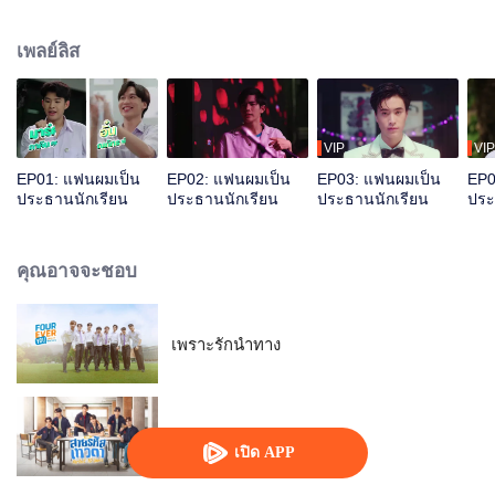
ต้องขอให้ “ติณณ์” (เจมีไนน์) ประธานนักเรียนรูปหล่อ เรียนดี มีดีกรีแม่เป็นถึง
ผอ.โรงเรียนเข้ามาช่วย หัวหน้าชมรมมาขอความช่วยเหลือทั้งที แถมพ่วงตำแหน่ง
เพลย์ลิส
เป็นคนที่เขาแอบชอบมาตั้งนาน งานนี้ติณณ์เลยต้องช่วยกันต์ให้ชนะการประกวด
เพื่อที่เขาจะได้ขอกันต์เป็นแฟนสักที! ร่วมส่งท้ายชีวิต ม.6 พร้อมเติมเต็ม Playlist
ชีวิตวัยมัธยมที่เต็มไปด้วยเรื่องราวของ ความรัก-ความฝัน-มิตรภาพ ไปกับพวกเขา
ได้ในซีรีส์ “แฟนผมเป็นประธานนักเรียน My School President”
VIP
VIP
EP01: แฟนผมเป็น
EP02: แฟนผมเป็น
EP03: แฟนผมเป็น
EP0
ประธานนักเรียน
ประธานนักเรียน
ประธานนักเรียน
ประ
คุณอาจจะชอบ
เพราะรักนำทาง
สายรหัสเทวดา
เปิด APP