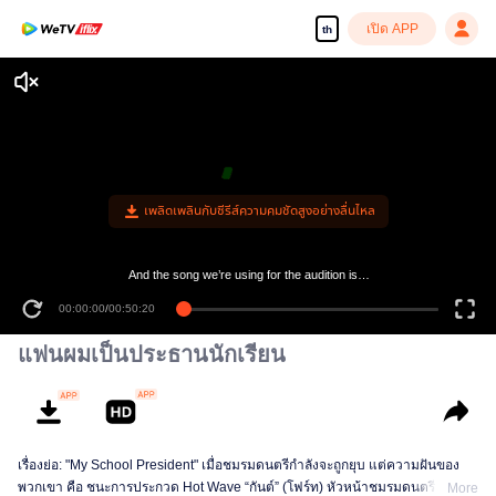
เปิด APP
th
เพลิดเพลินกับซีรีส์ความคมชัดสูงอย่างลื่นไหล
And the song we’re using for the audition is…
00:00:00
/
00:50:20
แฟนผมเป็นประธานนักเรียน
เรื่องย่อ: "My School President" เมื่อชมรมดนตรีกำลังจะถูกยุบ แต่ความฝันของ
พวกเขา คือ ชนะการประกวด Hot Wave “กันต์” (โฟร์ท) หัวหน้าชมรมดนตรี เลย
More