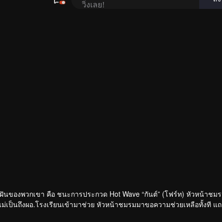
ความฝันของพวกเขา คือ ชนะการประกวด Hot Wave “กันต์” (โฟร์ท) หัวหน้าชม
รีแม่เป็นถึงผอ.โรงเรียนเข้ามาช่วย หัวหน้าชมรมมาขอความช่วยเหลือทั้งที แ
นะการประกวดเพื่อที่เขาจะได้ขอกันต์เป็นแฟนสักที! ร่วมส่งท้ายชีวิต ม.6 