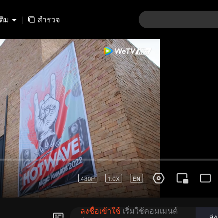
เติม
|
สำรวจ