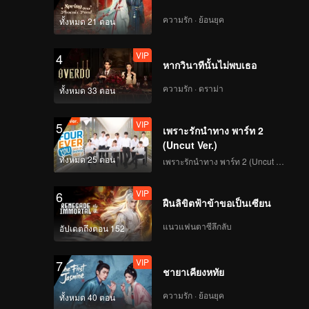
ความรัก · ย้อนยุค
ทั้งหมด 21 ตอน
VIP
4
หากวินาทีนั้นไม่พบเธอ
ความรัก · ดราม่า
ทั้งหมด 33 ตอน
VIP
5
เพราะรักนำทาง พาร์ท 2
(Uncut Ver.)
ทั้งหมด 25 ตอน
เพราะรักนำทาง พาร์ท 2 (Uncut Ver.)
VIP
6
ฝืนลิขิตฟ้าข้าขอเป็นเซียน
แนวแฟนตาซีลึกลับ
อัปเดตถึงตอน 152
VIP
7
ชายาเคียงหทัย
ความรัก · ย้อนยุค
ทั้งหมด 40 ตอน