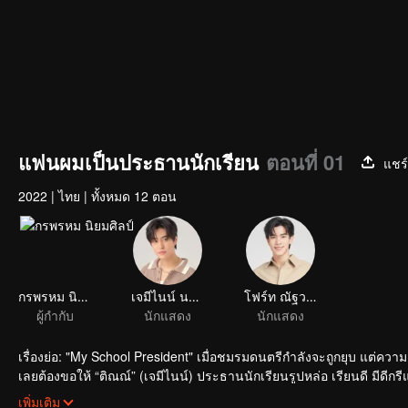
แฟนผมเป็นประธานนักเรียน
ตอนที่ 01
แชร์
2022
|
ไทย
|
ทั้งหมด 12 ตอน
กรพรหม นิยมศิลป์
เจมีไนน์ นรวิชญ์ ฐิติเจริญรักษ์
โฟร์ท ณัฐวรรธน์ จิโรชน์ธิกุล
ผู้กำกับ
นักแสดง
นักแสดง
เรื่องย่อ: "My School President" เมื่อชมรมดนตรีกำลังจะถูกยุบ แต่
เลยต้องขอให้ “ติณณ์” (เจมีไนน์) ประธานนักเรียนรูปหล่อ เรียนดี มีดีก
ตำแหน่งเป็นคนที่เขาแอบชอบมาตั้งนาน งานนี้ติณณ์เลยต้องช่วยกันต์ให้ช
เพิ่มเติม