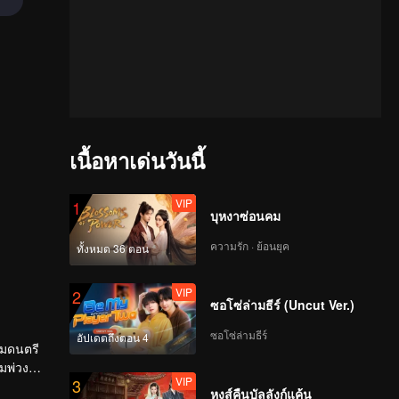
เนื้อหาเด่นวันนี้
VIP
1
บุหงาซ่อนคม
ความรัก · ย้อนยุค
ทั้งหมด 36 ตอน
VIP
2
ซอโซ่ล่ามธีร์ (Uncut Ver.)
ซอโซ่ล่ามธีร์
อัปเดตถึงตอน 4
รมดนตรี
ถมพ่วง
VIP
3
พร้อมเติม
หงส์คืนบัลลังก์แค้น