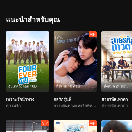
เต็ม Playlist ชีวิตวัยมัธยมที่เต็มไปด้วยเรื่องราวของ ความรัก-ความฝ
President”
แนะนำสำหรับคุณ
VIP
อัปเดตถึงตอน 16D
ทั้งหมด 10 ตอน
ทั้งหมด 24 ตอน
เพราะรักนำทาง
กลรักรุ่นพี่
สายรหัสเทวดา
ความรัก
การเดินทางแห่งรักที่หวานขม
สายรหัสเทวดา
VIP
VIP