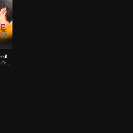
รักโคตรๆ โหดอย่างมึง 3
ปลุกความรักในหัวใจที่ลืมเลือน