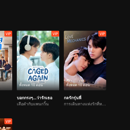
ัน-มิตรภาพ ไปกับพวกเขาได้ในซีรีส์ “แฟนผมเป็นประธานนักเรียน My School
VIP
VIP
VIP
ทั้งหมด 10 ตอน
ทั้งหมด 10 ตอน
บอกกรงๆ...ว่ารักเธอ
กลรักรุ่นพี่
เสือดำกับแพนกวิ้น
การเดินทางแห่งรักที่หวานขม
VIP