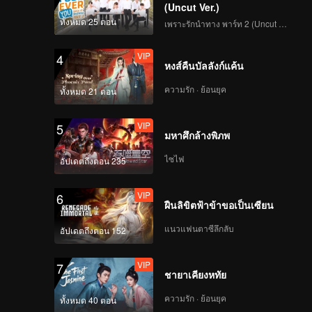
(Uncut Ver.)
ทั้งหมด 25 ตอน
เพราะรักนำทาง พาร์ท 2 (Uncut Ver.)
VIP
4
หงส์คืนบัลลังก์แค้น
ความรัก · ย้อนยุค
ทั้งหมด 21 ตอน
VIP
5
มหาศึกล้างพิภพ
ไซไฟ
อัปเดตถึงตอน 235
VIP
6
ฝืนลิขิตฟ้าข้าขอเป็นเซียน
แนวแฟนตาซีลึกลับ
อัปเดตถึงตอน 152
VIP
7
ชายาเคียงหทัย
ความรัก · ย้อนยุค
ทั้งหมด 40 ตอน