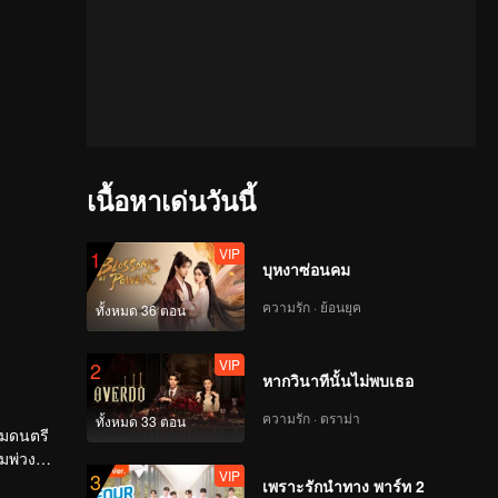
เนื้อหาเด่นวันนี้
VIP
1
บุหงาซ่อนคม
ความรัก · ย้อนยุค
ทั้งหมด 36 ตอน
VIP
2
หากวินาทีนั้นไม่พบเธอ
ความรัก · ดราม่า
ทั้งหมด 33 ตอน
รมดนตรี
ถมพ่วง
VIP
3
พร้อมเติม
เพราะรักนำทาง พาร์ท 2