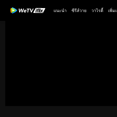
แนะนำ
ซีรีส์วาย
วาไรตี้
เพิ่ม