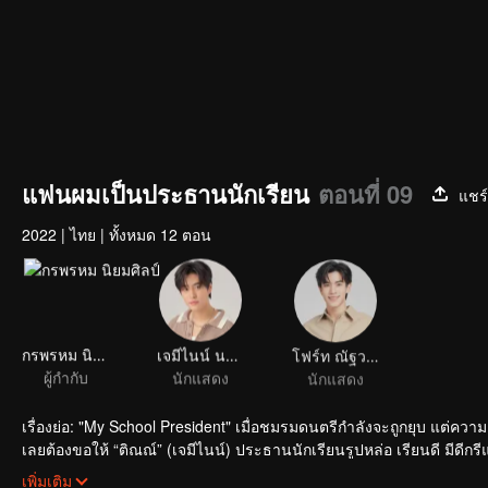
แฟนผมเป็นประธานนักเรียน
ตอนที่ 09
แชร์
2022
|
ไทย
|
ทั้งหมด 12 ตอน
กรพรหม นิยมศิลป์
เจมีไนน์ นรวิชญ์ ฐิติเจริญรักษ์
โฟร์ท ณัฐวรรธน์ จิโรชน์ธิกุล
ผู้กำกับ
นักแสดง
นักแสดง
เรื่องย่อ: "My School President" เมื่อชมรมดนตรีกำลังจะถูกยุบ แต่
เลยต้องขอให้ “ติณณ์” (เจมีไนน์) ประธานนักเรียนรูปหล่อ เรียนดี มีดีก
ตำแหน่งเป็นคนที่เขาแอบชอบมาตั้งนาน งานนี้ติณณ์เลยต้องช่วยกันต์ให้ช
เพิ่มเติม