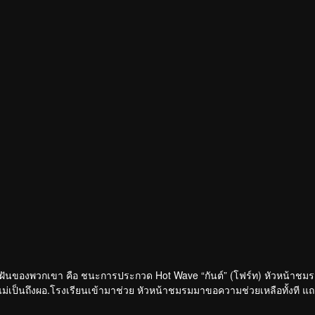
ความฝันของพวกเขา คือ ชนะการประกวด Hot Wave “กันต์” (โฟร์ท) หัวหน้าชม
รีแม่เป็นถึงผอ.โรงเรียนเข้ามาช่วย หัวหน้าชมรมมาขอความช่วยเหลือทั้งที แ
นะการประกวดเพื่อที่เขาจะได้ขอกันต์เป็นแฟนสักที! ร่วมส่งท้ายชีวิต ม.6 