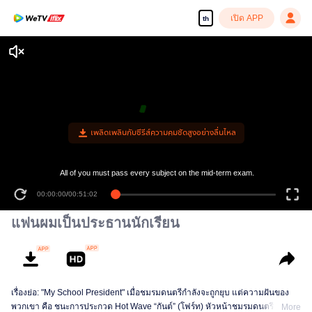
เปิด APP
th
เพลิดเพลินกับซีรีส์ความคมชัดสูงอย่างลื่นไหล
All of you must pass every subject on the mid-term exam.
00:00:00
/
00:51:02
แฟนผมเป็นประธานนักเรียน
เรื่องย่อ: "My School President" เมื่อชมรมดนตรีกำลังจะถูกยุบ แต่ความฝันของ
พวกเขา คือ ชนะการประกวด Hot Wave “กันต์” (โฟร์ท) หัวหน้าชมรมดนตรี เลย
More