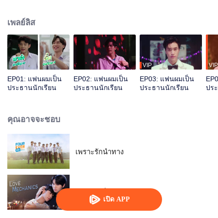
ต้องขอให้ “ติณณ์” (เจมีไนน์) ประธานนักเรียนรูปหล่อ เรียนดี มีดีกรีแม่เป็นถึง
ผอ.โรงเรียนเข้ามาช่วย หัวหน้าชมรมมาขอความช่วยเหลือทั้งที แถมพ่วงตำแหน่ง
เพลย์ลิส
เป็นคนที่เขาแอบชอบมาตั้งนาน งานนี้ติณณ์เลยต้องช่วยกันต์ให้ชนะการประกวด
เพื่อที่เขาจะได้ขอกันต์เป็นแฟนสักที! ร่วมส่งท้ายชีวิต ม.6 พร้อมเติมเต็ม Playlist
ชีวิตวัยมัธยมที่เต็มไปด้วยเรื่องราวของ ความรัก-ความฝัน-มิตรภาพ ไปกับพวกเขา
ได้ในซีรีส์ “แฟนผมเป็นประธานนักเรียน My School President”
VIP
VIP
EP01: แฟนผมเป็น
EP02: แฟนผมเป็น
EP03: แฟนผมเป็น
EP0
ประธานนักเรียน
ประธานนักเรียน
ประธานนักเรียน
ประ
คุณอาจจะชอบ
เพราะรักนำทาง
กลรักรุ่นพี่
เปิด APP