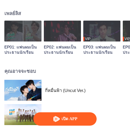
ต้องขอให้ “ติณณ์” (เจมีไนน์) ประธานนักเรียนรูปหล่อ เรียนดี มีดีกรีแม่เป็นถึง
ผอ.โรงเรียนเข้ามาช่วย หัวหน้าชมรมมาขอความช่วยเหลือทั้งที แถมพ่วงตำแหน่ง
เพลย์ลิส
เป็นคนที่เขาแอบชอบมาตั้งนาน งานนี้ติณณ์เลยต้องช่วยกันต์ให้ชนะการประกวด
เพื่อที่เขาจะได้ขอกันต์เป็นแฟนสักที! ร่วมส่งท้ายชีวิต ม.6 พร้อมเติมเต็ม Playlist
ชีวิตวัยมัธยมที่เต็มไปด้วยเรื่องราวของ ความรัก-ความฝัน-มิตรภาพ ไปกับพวกเขา
ได้ในซีรีส์ “แฟนผมเป็นประธานนักเรียน My School President”
VIP
VIP
EP01: แฟนผมเป็น
EP02: แฟนผมเป็น
EP03: แฟนผมเป็น
EP0
ประธานนักเรียน
ประธานนักเรียน
ประธานนักเรียน
ประ
คุณอาจจะชอบ
กี่หมื่นฟ้า (Uncut Ver.)
เพราะรักนำทาง
เปิด APP