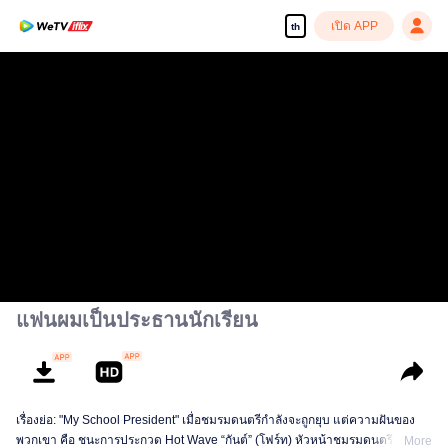
เปิด APP
th
แฟนผมเป็นประธานนักเรียน
เรื่องย่อ: "My School President" เมื่อชมรมดนตรีกำลังจะถูกยุบ แต่ความฝันของ
พวกเขา คือ ชนะการประกวด Hot Wave “กันต์” (โฟร์ท) หัวหน้าชมรมดนตรี เลย
More