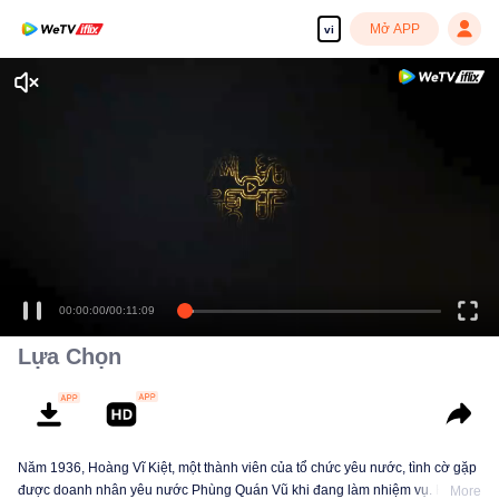
Mở APP
vi
00:00:00
/
00:11:09
Lựa Chọn
Năm 1936, Hoàng Vĩ Kiệt, một thành viên của tổ chức yêu nước, tình cờ gặp
được doanh nhân yêu nước Phùng Quán Vũ khi đang làm nhiệm vụ. Hai
More