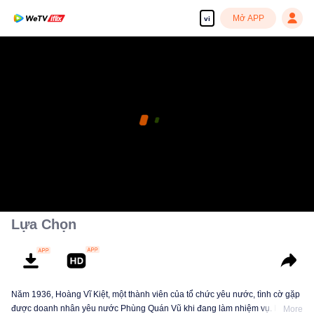
Mở APP
vi
Lựa Chọn
Năm 1936, Hoàng Vĩ Kiệt, một thành viên của tổ chức yêu nước, tình cờ gặp
được doanh nhân yêu nước Phùng Quán Vũ khi đang làm nhiệm vụ. Hai
More