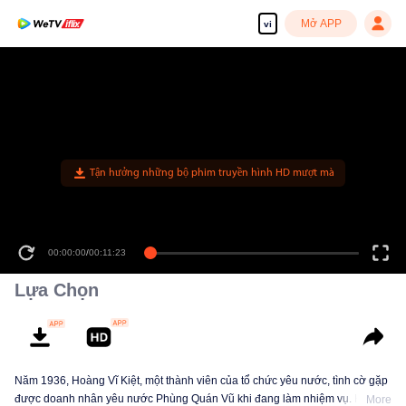
Mở APP
vi
Tận hưởng những bộ phim truyền hình HD mượt mà
00:00:00
/
00:11:23
Lựa Chọn
Năm 1936, Hoàng Vĩ Kiệt, một thành viên của tổ chức yêu nước, tình cờ gặp
được doanh nhân yêu nước Phùng Quán Vũ khi đang làm nhiệm vụ. Hai
More