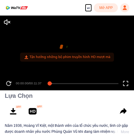
Mở APP
vi
Tận hưởng những bộ phim truyền hình HD mượt mà
00:00:00
/
00:11:37
Lựa Chọn
Năm 1936, Hoàng Vĩ Kiệt, một thành viên của tổ chức yêu nước, tình cờ gặp
được doanh nhân yêu nước Phùng Quán Vũ khi đang làm nhiệm vụ. Hai
More