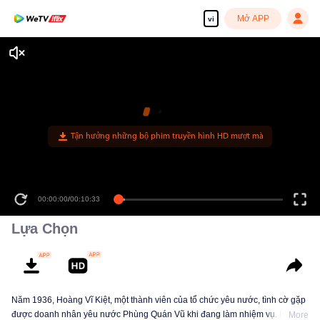
Mở APP
vi
Tận hưởng những bộ phim truyền hình HD mượt mà
00:00:00
/
00:10:33
Lựa Chọn
Năm 1936, Hoàng Vĩ Kiệt, một thành viên của tổ chức yêu nước, tình cờ gặp
được doanh nhân yêu nước Phùng Quán Vũ khi đang làm nhiệm vụ. Hai
More