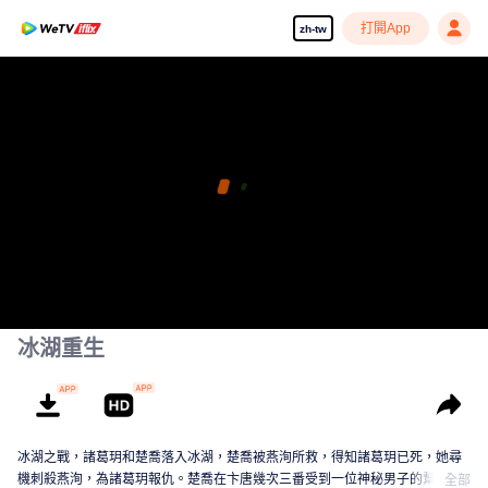
打開App
zh-tw
冰湖重生
冰湖之戰，諸葛玥和楚喬落入冰湖，楚喬被燕洵所救，得知諸葛玥已死，她尋
機刺殺燕洵，為諸葛玥報仇。楚喬在卞唐幾次三番受到一位神秘男子的幫助，
全部