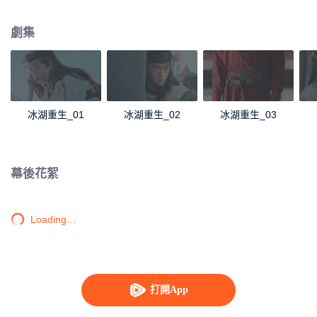
她有種似曾相識的感覺，不禁懷疑諸葛玥還活著。燕洵變本加厲，掀起四國紛
亂。最終，楚喬能否平定天下，令燕洵迷途知返，又能否與諸葛玥並肩攜手，
劇集
還百姓美好家園？
冰湖重生_01
冰湖重生_02
冰湖重生_03
幕後花絮
Loading…
打開App