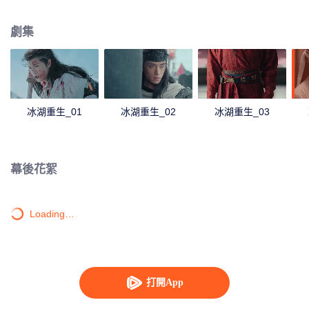
她有種似曾相識的感覺，不禁懷疑諸葛玥還活著。燕洵變本加厲，掀起四國紛
亂。最終，楚喬能否平定天下，令燕洵迷途知返，又能否與諸葛玥並肩攜手，
劇集
還百姓美好家園？
冰湖重生_01
冰湖重生_02
冰湖重生_03
幕後花絮
Loading…
打開App