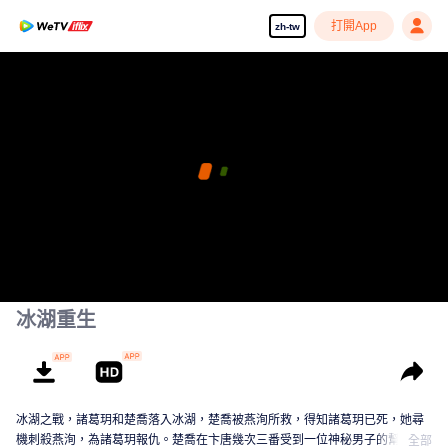
打開App
zh-tw
冰湖重生
冰湖之戰，諸葛玥和楚喬落入冰湖，楚喬被燕洵所救，得知諸葛玥已死，她尋
機刺殺燕洵，為諸葛玥報仇。楚喬在卞唐幾次三番受到一位神秘男子的幫助，
全部