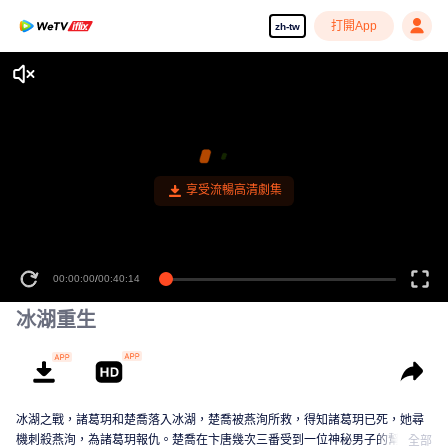
打開App
zh-tw
享受流暢高清劇集
00:00:00
/
00:40:14
冰湖重生
冰湖之戰，諸葛玥和楚喬落入冰湖，楚喬被燕洵所救，得知諸葛玥已死，她尋
機刺殺燕洵，為諸葛玥報仇。楚喬在卞唐幾次三番受到一位神秘男子的幫助，
全部