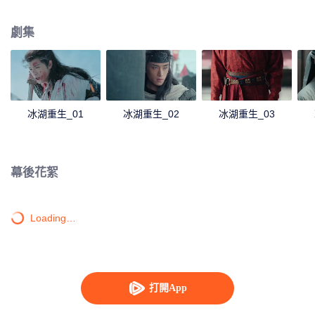
她有種似曾相識的感覺，不禁懷疑諸葛玥還活著。燕洵變本加厲，掀起四國紛
亂。最終，楚喬能否平定天下，令燕洵迷途知返，又能否與諸葛玥並肩攜手，
劇集
還百姓美好家園？
冰湖重生_01
冰湖重生_02
冰湖重生_03
幕後花絮
Loading…
打開App