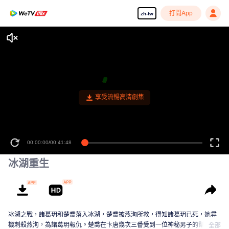
打開App
zh-tw
享受流暢高清劇集
00:00:00
/
00:41:48
冰湖重生
冰湖之戰，諸葛玥和楚喬落入冰湖，楚喬被燕洵所救，得知諸葛玥已死，她尋
機刺殺燕洵，為諸葛玥報仇。楚喬在卞唐幾次三番受到一位神秘男子的幫助，
全部