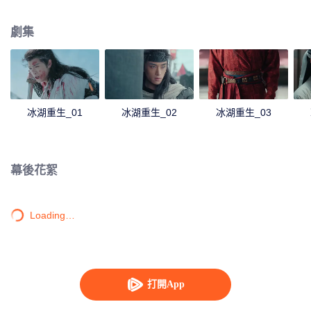
她有種似曾相識的感覺，不禁懷疑諸葛玥還活著。燕洵變本加厲，掀起四國紛
亂。最終，楚喬能否平定天下，令燕洵迷途知返，又能否與諸葛玥並肩攜手，
劇集
還百姓美好家園？
冰湖重生_01
冰湖重生_02
冰湖重生_03
幕後花絮
Loading…
打開App