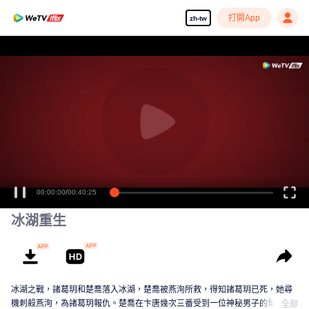
打開App
zh-tw
00:00:00
/
00:40:25
冰湖重生
冰湖之戰，諸葛玥和楚喬落入冰湖，楚喬被燕洵所救，得知諸葛玥已死，她尋
機刺殺燕洵，為諸葛玥報仇。楚喬在卞唐幾次三番受到一位神秘男子的幫助，
全部