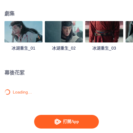
她有種似曾相識的感覺，不禁懷疑諸葛玥還活著。燕洵變本加厲，掀起四國紛
亂。最終，楚喬能否平定天下，令燕洵迷途知返，又能否與諸葛玥並肩攜手，
劇集
還百姓美好家園？
冰湖重生_01
冰湖重生_02
冰湖重生_03
幕後花絮
Loading…
打開App