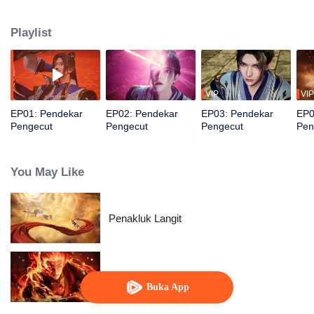
macam penghinaan. Kemudian, tubuhnya mulai bermutasi, memungkinkan
dia mengubah hidupnya!
Playlist
VIP
VIP
EP01: Pendekar
EP02: Pendekar
EP03: Pendekar
EP0
Pengecut
Pengecut
Pengecut
Pen
You May Like
Penakluk Langit
WUKONG
Buka App