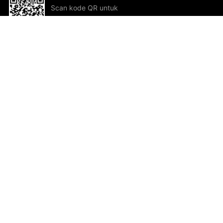
Scan kode QR untuk
mengunduh sekarang!
Bantuan dan Umpan Balik
Te
Saran
Kar
Ik
Al
ted.