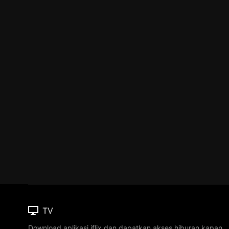
TV
Download aplikasi iflix dan dapatkan akses hiburan kapan