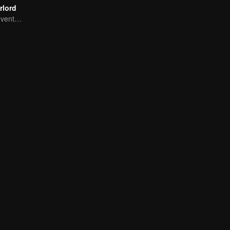
rlord
Extraordinary adventure, a teenager reborn from adversity.