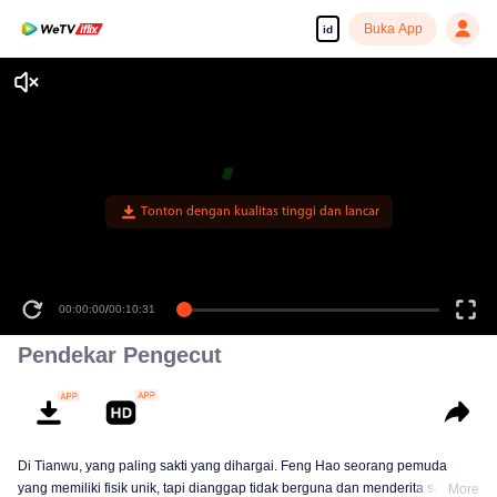
Buka App
id
Tonton dengan kualitas tinggi dan lancar
00:00:00
/
00:10:31
Pendekar Pengecut
Di Tianwu, yang paling sakti yang dihargai. Feng Hao seorang pemuda
yang memiliki fisik unik, tapi dianggap tidak berguna dan menderita segala
More