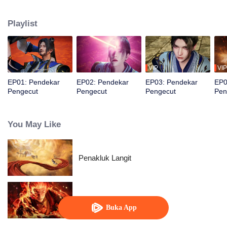
macam penghinaan. Kemudian, tubuhnya mulai bermutasi, memungkinkan
dia mengubah hidupnya!
Playlist
VIP
VIP
EP01: Pendekar
EP02: Pendekar
EP03: Pendekar
EP0
Pengecut
Pengecut
Pengecut
Pen
You May Like
Penakluk Langit
WUKONG
Buka App