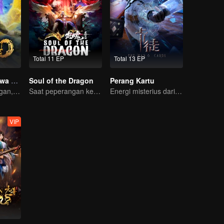
Total 11 EP
Total 13 EP
Kebangkitan Jiwa Ganda
Soul of the Dragon
Perang Kartu
Dikhianati tunangan, Lin Fan kembali dengan kekuatan iblis dan dendam!
Saat peperangan kembali membangkitkan sang Pangeran!
Energi misterius dari kartu menimbulkan peperangan, bagaimana Chen Mu mengendalikannya?
VIP