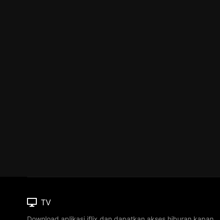
TV
Download aplikasi iflix dan dapatkan akses hiburan kapan