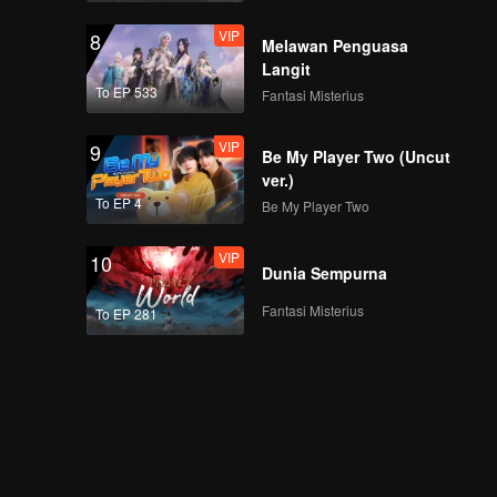
VIP
8
Melawan Penguasa
Langit
To EP 533
Fantasi Misterius
VIP
9
Be My Player Two (Uncut
ver.)
To EP 4
Be My Player Two
VIP
10
Dunia Sempurna
Fantasi Misterius
To EP 281