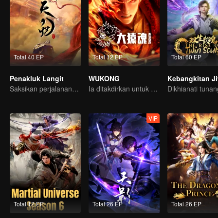
Total 40 EP
Total 12 EP
Total 60 EP
Penakluk Langit
WUKONG
Saksikan perjalanannya dari manusia biasa jadi Dewa abadi!
Ia ditakdirkan untuk menghancurkan Surga?!
VIP
Total 12 EP
Total 26 EP
Total 26 EP