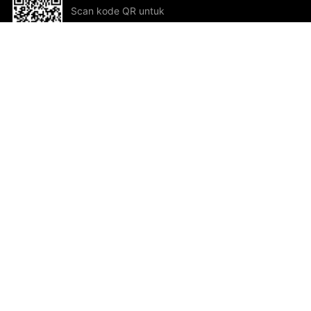
Scan kode QR untuk
mengunduh sekarang!
Bantuan dan Umpan Balik
Te
Saran
Kar
Ik
Al
ted.