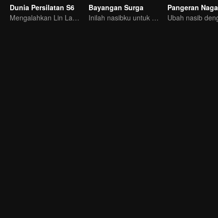
Dunia Persilatan S6
Bayangan Surga
Pangeran Naga
Mengalahkan Lin Langtian, meraih gelar juara.
Inilah nasibku untuk mengusir roh jahat dan iblis!