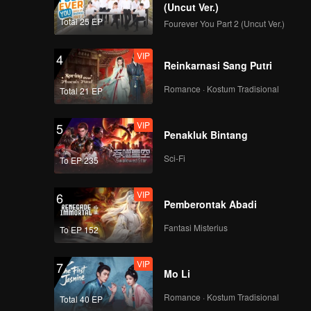
(Uncut Ver.)
Total 25 EP
Fourever You Part 2 (Uncut Ver.)
VIP
4
Reinkarnasi Sang Putri
Romance · Kostum Tradisional
Total 21 EP
VIP
5
Penakluk Bintang
Sci-Fi
To EP 235
VIP
6
Pemberontak Abadi
Fantasi Misterius
To EP 152
VIP
7
Mo Li
Romance · Kostum Tradisional
Total 40 EP