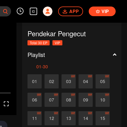
APP
VIP
ID
Pendekar Pengecut
Total 30 EP
VIP
Playlist
01-30
VIP
VIP
VIP
01
02
03
04
05
VIP
VIP
VIP
VIP
VIP
06
07
08
09
10
VIP
VIP
VIP
VIP
VIP
11
12
13
14
15