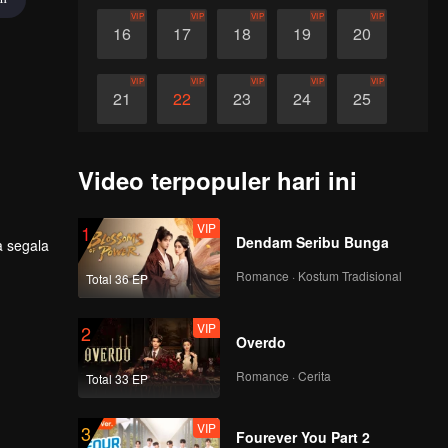
VIP
VIP
VIP
VIP
VIP
16
17
18
19
20
VIP
VIP
VIP
VIP
VIP
21
22
23
24
25
VIP
VIP
VIP
VIP
VIP
26
27
28
29
30
Video terpopuler hari ini
VIP
1
Dendam Seribu Bunga
Romance · Kostum Tradisional
Total 36 EP
VIP
2
Overdo
Romance · Cerita
Total 33 EP
VIP
3
Fourever You Part 2