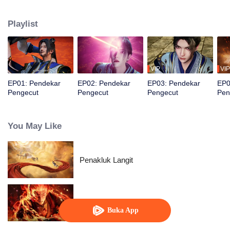
macam penghinaan. Kemudian, tubuhnya mulai bermutasi, memungkinkan
dia mengubah hidupnya!
Playlist
VIP
VIP
EP01: Pendekar
EP02: Pendekar
EP03: Pendekar
EP0
Pengecut
Pengecut
Pengecut
Pen
You May Like
Penakluk Langit
WUKONG
Buka App