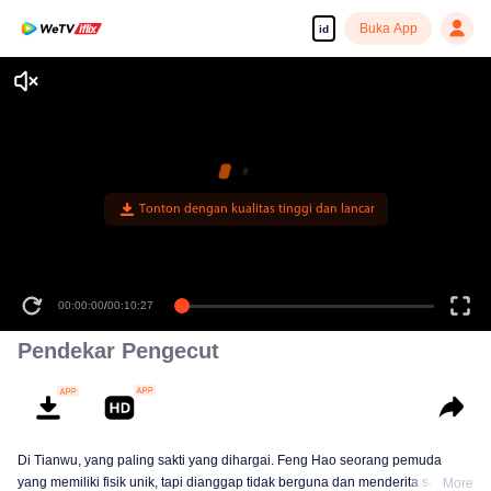
Buka App
id
Tonton dengan kualitas tinggi dan lancar
00:00:00
/
00:10:27
Pendekar Pengecut
Di Tianwu, yang paling sakti yang dihargai. Feng Hao seorang pemuda
yang memiliki fisik unik, tapi dianggap tidak berguna dan menderita segala
More