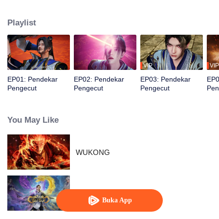
macam penghinaan. Kemudian, tubuhnya mulai bermutasi, memungkinkan
dia mengubah hidupnya!
Playlist
VIP
VIP
EP01: Pendekar
EP02: Pendekar
EP03: Pendekar
EP0
Pengecut
Pengecut
Pengecut
Pen
You May Like
WUKONG
Kebangkitan Jiwa Ganda
Buka App