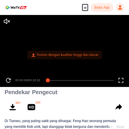
Buka App
id
Tonton dengan kualitas tinggi dan lancar
00:00:00
/
00:10:32
Pendekar Pengecut
Di Tianwu, yang paling sakti yang dihargai. Feng Hao seorang pemuda
yang memiliki fisik unik, tapi dianggap tidak berguna dan menderita segala
More