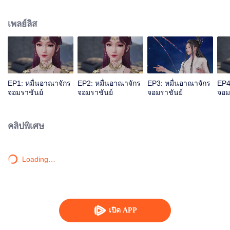
เลือดเจียนตาย แต่ด้วยเหตุนี้จึงไปกระตุ้นสายเลือดหงส์ของหลินเฟิงเข้า ทำให้เขา
กลายเป็นนายใหญ่ของสุสานเทพเจ้า หลังจากนั้นหลินเฟิงก็ถูกคนในตระกูลหลิน
เพลย์ลิส
กีดกัน แต่โชคดีที่มีน้องสาวและท่านปู่อยู่เคียงข้างและมีพลังใหม่คอยช่วยเหลือ เขา
จึงดูดซับพลังจากผู้แข็งแกร่งสำเร็จ หลินเฟิงข้ามภยันตรายมากมาย เติบโตจน
กลายเป็นผู้แกร่งที่ผู้คนนับถือและก้าวขึ้นสู่จุดสูงสุด
EP1: หมื่นอาณาจักร
EP2: หมื่นอาณาจักร
EP3: หมื่นอาณาจักร
EP4
จอมราชันย์
จอมราชันย์
จอมราชันย์
จอม
คลิปพิเศษ
Loading…
เปิด APP