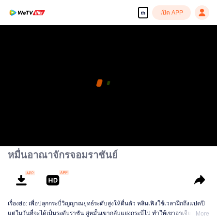
เปิด APP
th
หมื่นอาณาจักรจอมราชันย์
เรื่องย่อ: เพื่อปลุกกระบี่วิญญาณยุทธ์ระดับสูงให้ตื่นตัว หลินเฟิงใช้เวลาฝึกถึงแปดปี
แต่ในวันที่จะได้เป็นระดับราชัน คู่หมั้นเขากลับแย่งกระบี่ไป ทำให้เขาอาเจียนเป็น
More