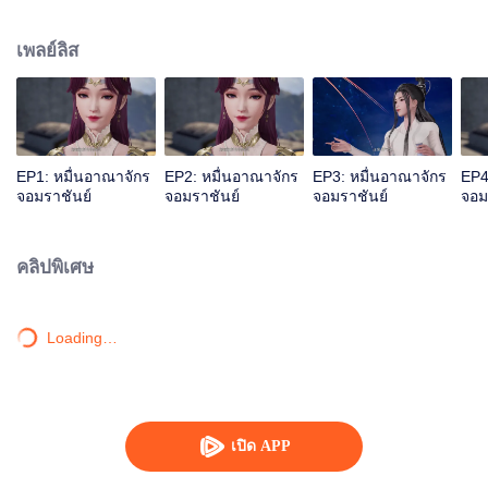
เลือดเจียนตาย แต่ด้วยเหตุนี้จึงไปกระตุ้นสายเลือดหงส์ของหลินเฟิงเข้า ทำให้เขา
กลายเป็นนายใหญ่ของสุสานเทพเจ้า หลังจากนั้นหลินเฟิงก็ถูกคนในตระกูลหลิน
เพลย์ลิส
กีดกัน แต่โชคดีที่มีน้องสาวและท่านปู่อยู่เคียงข้างและมีพลังใหม่คอยช่วยเหลือ เขา
จึงดูดซับพลังจากผู้แข็งแกร่งสำเร็จ หลินเฟิงข้ามภยันตรายมากมาย เติบโตจน
กลายเป็นผู้แกร่งที่ผู้คนนับถือและก้าวขึ้นสู่จุดสูงสุด
EP1: หมื่นอาณาจักร
EP2: หมื่นอาณาจักร
EP3: หมื่นอาณาจักร
EP4
จอมราชันย์
จอมราชันย์
จอมราชันย์
จอม
คลิปพิเศษ
Loading…
เปิด APP