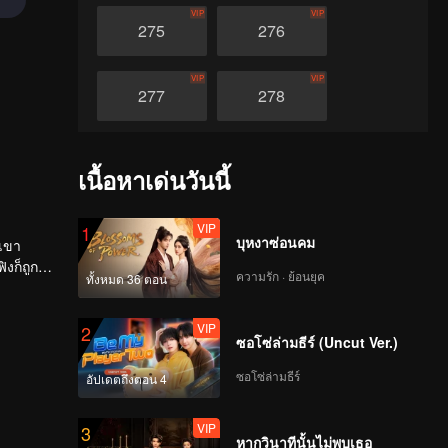
VIP
VIP
275
276
VIP
VIP
277
278
VIP
VIP
279
280
เนื้อหาเด่นวันนี้
VIP
VIP
281
282
VIP
1
บุหงาซ่อนคม
้เขา
งก็ถูก
ความรัก · ย้อนยุค
VIP
VIP
ทั้งหมด 36 ตอน
283
284
VIP
2
ซอโซ่ล่ามธีร์ (Uncut Ver.)
VIP
VIP
285
286
ซอโซ่ล่ามธีร์
อัปเดตถึงตอน 4
VIP
VIP
287
288
VIP
3
หากวินาทีนั้นไม่พบเธอ