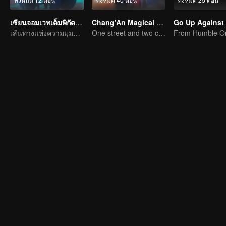
เซียนจอมเวทเต็มพิกัด ซีซัน1
Chang'An Magical Street
เส้นทางแห่งความมุมานะในการฝึกพัฒนาตนเอง
One street and two circles, alternating day and night.