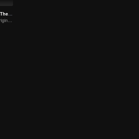
Go Up Against The Immortal
From Humble Origins to Immortal Slayer: A Journey of Unyielding Vengeance