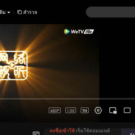
เติม
|
สำรวจ
91-120
121-150
151-180
181-210
211-24