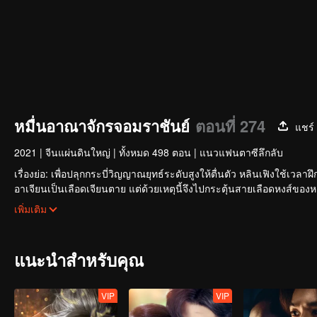
หมื่นอาณาจักรจอมราชันย์
ตอนที่ 274
แชร์
2021
|
จีนแผ่นดินใหญ่
|
ทั้งหมด 498 ตอน
|
แนวแฟนตาซีลึกลับ
เรื่องย่อ: เพื่อปลุกกระบี่วิญญาณยุทธ์ระดับสูงให้ตื่นตัว หลินเฟิงใช้เวลา
อาเจียนเป็นเลือดเจียนตาย แต่ด้วยเหตุนี้จึงไปกระตุ้นสายเลือดหงส์ของ
คนในตระกูลหลินกีดกัน แต่โชคดีที่มีน้องสาวและท่านปู่อยู่เคียงข้างและม
หลินเฟิงข้ามภยันตรายมากมาย เติบโตจนกลายเป็นผู้แกร่งที่ผู้คนนับถือและ
เพิ่มเติม
แนะนำสำหรับคุณ
VIP
VIP