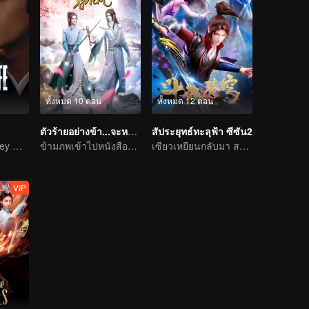
ทั้งหมด 10 ตอน
ทั้งหมด 12 ตอน
ตัวร้ายอย่างข้า...จะหนีเอาตัวรอดยังไงดี
สัประยุทธ์ทะลุฟ้า ซีซัน2
Start Your Journey With Fan Xian Again
ข้ามภพเข้าไปหนังสือและเป็นนาง(นาย)ร้ายและโหดร้ายทารุณต่อพระเอก
เซียวเหยียนกลับมา สถานการณ์ผันแปรอย่างคาดกันไม่ถึง
VIP