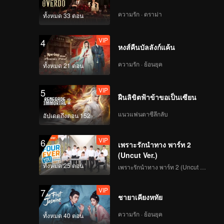
VIP
VIP
ความรัก · ดราม่า
ทั้งหมด 33 ตอน
289
290
VIP
4
VIP
VIP
หงส์คืนบัลลังก์แค้น
291
292
ความรัก · ย้อนยุค
ทั้งหมด 21 ตอน
VIP
VIP
293
294
VIP
5
ฝืนลิขิตฟ้าข้าขอเป็นเซียน
VIP
VIP
แนวแฟนตาซีลึกลับ
295
296
อัปเดตถึงตอน 152
VIP
6
VIP
VIP
เพราะรักนำทาง พาร์ท 2
297
298
(Uncut Ver.)
ทั้งหมด 25 ตอน
เพราะรักนำทาง พาร์ท 2 (Uncut Ver.)
VIP
VIP
299
300
VIP
7
ชายาเคียงหทัย
ความรัก · ย้อนยุค
ทั้งหมด 40 ตอน