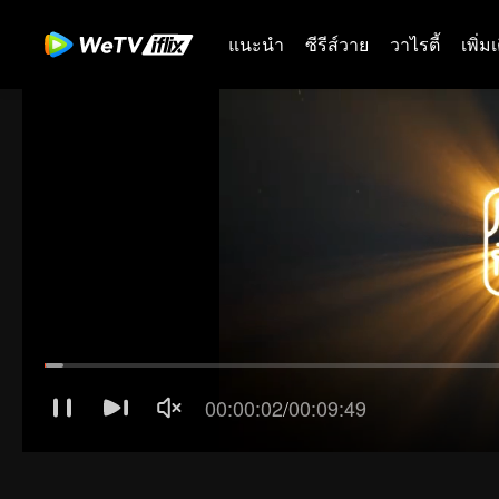
แนะนำ
ซีรีส์วาย
วาไรตี้
เพิ่ม
01-30
31-60
61-90