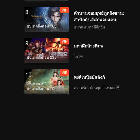
VIP
8
ตำนานจอมยุทธ์ภูตถังซาน:
สำนักถังเลิศภพจบแดน
อัปเดตถึงตอน 165
แนวแฟนตาซีลึกลับ
VIP
9
มหาศึกล้างพิภพ
ไซไฟ
อัปเดตถึงตอน 235
VIP
10
หงส์เหนือบัลลังก์
ความรัก · ย้อนยุค · แฟนตาซี
อัปเดตถึงตอน 10