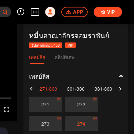
APP
VIP
TH
หมื่นอาณาจักรจอมราชันย์
อัปเดตถึงตอน 453
VIP
เพลย์ลิส
คลิปพิเศษ
เพลย์ลิส
0
241-270
271-300
301-330
331-360
361-
VIP
VIP
271
272
VIP
VIP
273
274