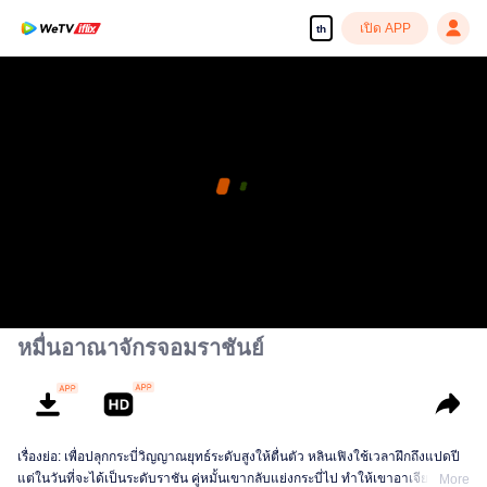
เปิด APP
th
หมื่นอาณาจักรจอมราชันย์
เรื่องย่อ: เพื่อปลุกกระบี่วิญญาณยุทธ์ระดับสูงให้ตื่นตัว หลินเฟิงใช้เวลาฝึกถึงแปดปี
แต่ในวันที่จะได้เป็นระดับราชัน คู่หมั้นเขากลับแย่งกระบี่ไป ทำให้เขาอาเจียนเป็น
More