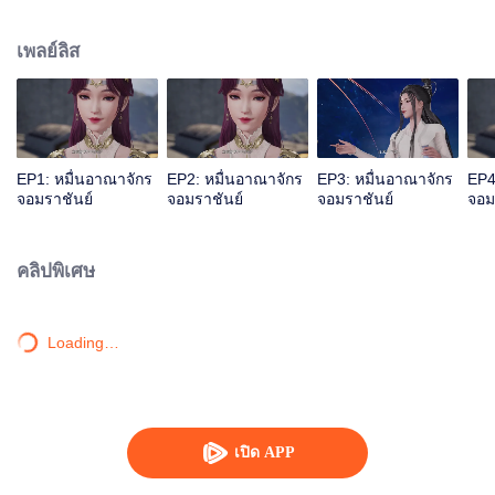
เลือดเจียนตาย แต่ด้วยเหตุนี้จึงไปกระตุ้นสายเลือดหงส์ของหลินเฟิงเข้า ทำให้เขา
กลายเป็นนายใหญ่ของสุสานเทพเจ้า หลังจากนั้นหลินเฟิงก็ถูกคนในตระกูลหลิน
เพลย์ลิส
กีดกัน แต่โชคดีที่มีน้องสาวและท่านปู่อยู่เคียงข้างและมีพลังใหม่คอยช่วยเหลือ เขา
จึงดูดซับพลังจากผู้แข็งแกร่งสำเร็จ หลินเฟิงข้ามภยันตรายมากมาย เติบโตจน
กลายเป็นผู้แกร่งที่ผู้คนนับถือและก้าวขึ้นสู่จุดสูงสุด
EP1: หมื่นอาณาจักร
EP2: หมื่นอาณาจักร
EP3: หมื่นอาณาจักร
EP4
จอมราชันย์
จอมราชันย์
จอมราชันย์
จอม
คลิปพิเศษ
Loading…
เปิด APP