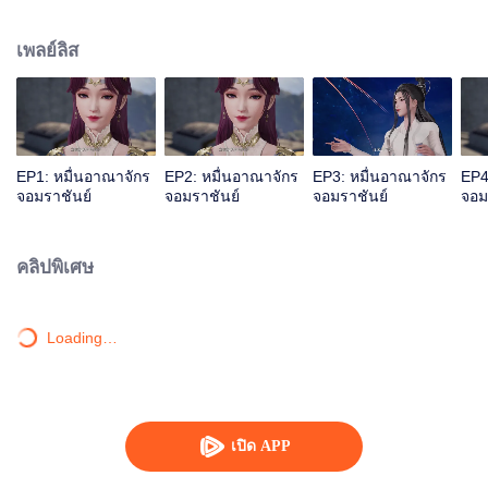
เลือดเจียนตาย แต่ด้วยเหตุนี้จึงไปกระตุ้นสายเลือดหงส์ของหลินเฟิงเข้า ทำให้เขา
กลายเป็นนายใหญ่ของสุสานเทพเจ้า หลังจากนั้นหลินเฟิงก็ถูกคนในตระกูลหลิน
เพลย์ลิส
กีดกัน แต่โชคดีที่มีน้องสาวและท่านปู่อยู่เคียงข้างและมีพลังใหม่คอยช่วยเหลือ เขา
จึงดูดซับพลังจากผู้แข็งแกร่งสำเร็จ หลินเฟิงข้ามภยันตรายมากมาย เติบโตจน
กลายเป็นผู้แกร่งที่ผู้คนนับถือและก้าวขึ้นสู่จุดสูงสุด
EP1: หมื่นอาณาจักร
EP2: หมื่นอาณาจักร
EP3: หมื่นอาณาจักร
EP4
จอมราชันย์
จอมราชันย์
จอมราชันย์
จอม
คลิปพิเศษ
Loading…
เปิด APP