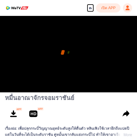
เปิด APP
th
หมื่นอาณาจักรจอมราชันย์
เรื่องย่อ: เพื่อปลุกกระบี่วิญญาณยุทธ์ระดับสูงให้ตื่นตัว หลินเฟิงใช้เวลาฝึกถึงแปดปี
แต่ในวันที่จะได้เป็นระดับราชัน คู่หมั้นเขากลับแย่งกระบี่ไป ทำให้เขาอาเจียนเป็น
More