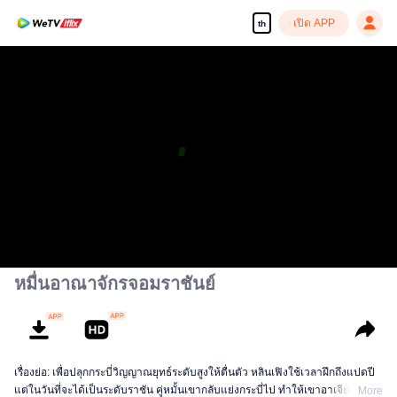
เปิด APP
th
หมื่นอาณาจักรจอมราชันย์
เรื่องย่อ: เพื่อปลุกกระบี่วิญญาณยุทธ์ระดับสูงให้ตื่นตัว หลินเฟิงใช้เวลาฝึกถึงแปดปี
แต่ในวันที่จะได้เป็นระดับราชัน คู่หมั้นเขากลับแย่งกระบี่ไป ทำให้เขาอาเจียนเป็น
More