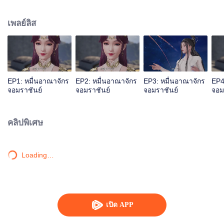
เลือดเจียนตาย แต่ด้วยเหตุนี้จึงไปกระตุ้นสายเลือดหงส์ของหลินเฟิงเข้า ทำให้เขา
กลายเป็นนายใหญ่ของสุสานเทพเจ้า หลังจากนั้นหลินเฟิงก็ถูกคนในตระกูลหลิน
เพลย์ลิส
กีดกัน แต่โชคดีที่มีน้องสาวและท่านปู่อยู่เคียงข้างและมีพลังใหม่คอยช่วยเหลือ เขา
จึงดูดซับพลังจากผู้แข็งแกร่งสำเร็จ หลินเฟิงข้ามภยันตรายมากมาย เติบโตจน
กลายเป็นผู้แกร่งที่ผู้คนนับถือและก้าวขึ้นสู่จุดสูงสุด
EP1: หมื่นอาณาจักร
EP2: หมื่นอาณาจักร
EP3: หมื่นอาณาจักร
EP4
จอมราชันย์
จอมราชันย์
จอมราชันย์
จอม
คลิปพิเศษ
Loading…
เปิด APP