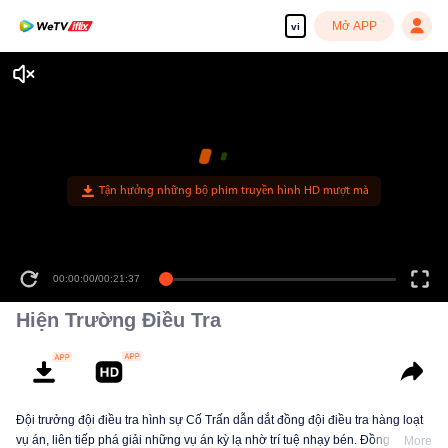
Mở APP
vi
Tận hưởng những bộ phim truyền hình HD mượt mà
00:00:00
/
00:21:37
Hiện Trường Điều Tra
Đội trưởng đội điều tra hình sự Cố Trấn dẫn dắt đồng đội điều tra hàng loạt
vụ án, liên tiếp phá giải những vụ án kỳ lạ nhờ trí tuệ nhạy bén. Đồng thời,
More