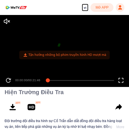
Mở APP
vi
Tận hưởng những bộ phim truyền hình HD mượt mà
00:00:00
/
00:21:46
Hiện Trường Điều Tra
Đội trưởng đội điều tra hình sự Cố Trấn dẫn dắt đồng đội điều tra hàng loạt
vụ án, liên tiếp phá giải những vụ án kỳ lạ nhờ trí tuệ nhạy bén. Đồng thời,
More