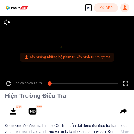
Mở APP
vi
Tận hưởng những bộ phim truyền hình HD mượt mà
00:00:00
/
00:27:23
Hiện Trường Điều Tra
Đội trưởng đội điều tra hình sự Cố Trấn dẫn dắt đồng đội điều tra hàng loạt
vụ án, liên tiếp phá giải những vụ án kỳ lạ nhờ trí tuệ nhạy bén. Đồng thời,
More