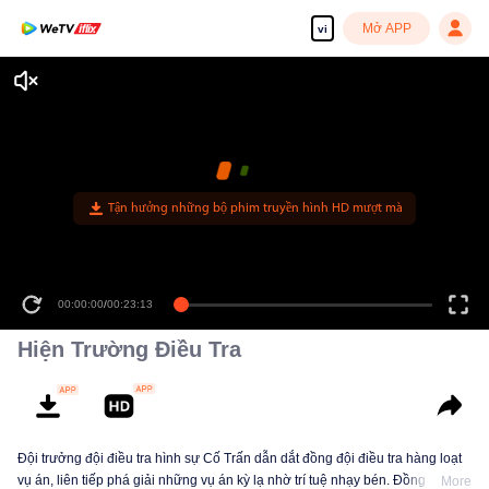
Mở APP
vi
Tận hưởng những bộ phim truyền hình HD mượt mà
00:00:00
/
00:23:13
Hiện Trường Điều Tra
Đội trưởng đội điều tra hình sự Cố Trấn dẫn dắt đồng đội điều tra hàng loạt
vụ án, liên tiếp phá giải những vụ án kỳ lạ nhờ trí tuệ nhạy bén. Đồng thời,
More