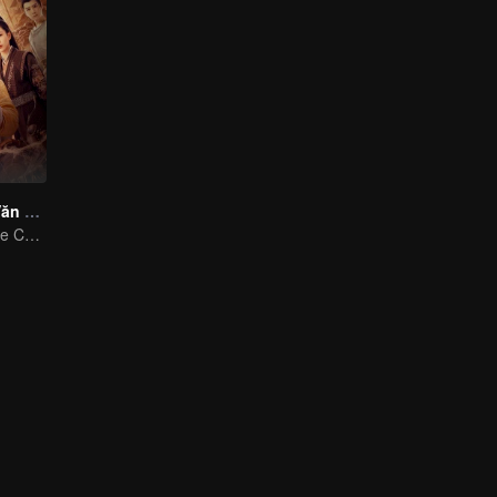
Trường An Bí Văn Lục
Frequent Strange Cases in Chang'an! Only For The Daring People