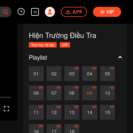
APP
VIP
VI
Hiện Trường Điều Tra
Trọn bộ 18 tập
VIP
Playlist
VIP
VIP
VIP
01
02
03
04
05
VIP
VIP
VIP
VIP
VIP
06
07
08
09
10
VIP
VIP
VIP
VIP
VIP
11
12
13
14
15
VIP
VIP
VIP
16
17
18