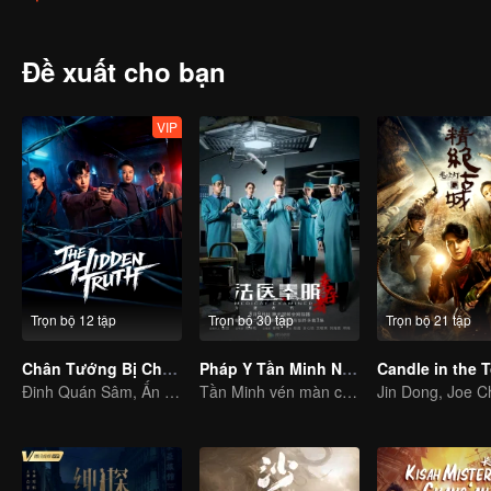
trừng phạt thích đáng.
Đề xuất cho bạn
VIP
Trọn bộ 12 tập
Trọn bộ 30 tập
Trọn bộ 21 tập
Chân Tướng Bị Che Giấu
Pháp Y Tần Minh Người Sống Sót
Đinh Quán Sâm, Ấn Tiểu Thiên với vụ án treo nhiều năm
Tần Minh vén màn chân tướng vụ án thay cho người đã khuất