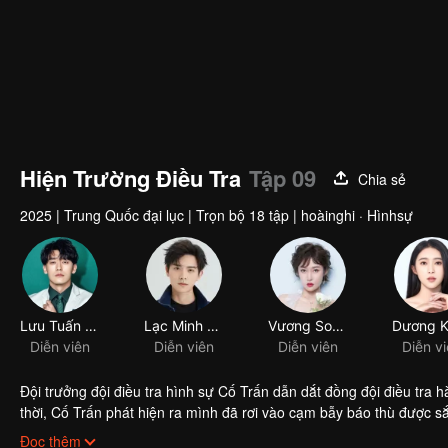
Hiện Trường Điều Tra
Tập 09
Chia sẻ
2025
|
Trung Quốc đại lục
|
Trọn bộ 18 tập
|
hoàinghi · Hìnhsự
Lưu Tuấn Hiếu
Lạc Minh Cật
Diễn viên
Diễn viên
Đội trưởng đội điều tra hình sự Cố Trấn dẫn dắt đồng đội điều tra hà
thời, Cố Trấn phát hiện ra mình đã rơi vào cạm bẫy báo thù được 
những người thân yêu xung quanh, Cố Trấn phải đối đầu với kẻ báo 
Đọc thêm