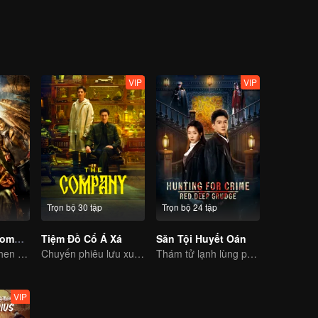
VIP
VIP
Trọn bộ 30 tập
Trọn bộ 24 tập
Candle in the Tomb: the Ancient City of Jingjue
Tiệm Đồ Cổ Á Xá
Săn Tội Huyết Oán
Jin Dong, Joe Chen unlock an adventure in the tomb
Chuyến phiêu lưu xuyên thời gian của Cao Vỹ Quang và Lương Tĩnh Khang
Thám tử lạnh lùng phá các vụ án kỳ bí để truy bắt hung thủ
VIP