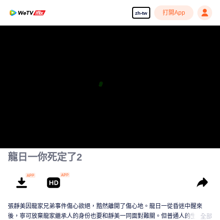
打開App
zh-tw
龍日一你死定了2
張靜美因龍家兄弟事件傷心欲絕，黯然離開了傷心地。龍日一從昏迷中醒來
後，寧可放棄龍家繼承人的身份也要和靜美一同面對難關。但普通人的生活並
全部