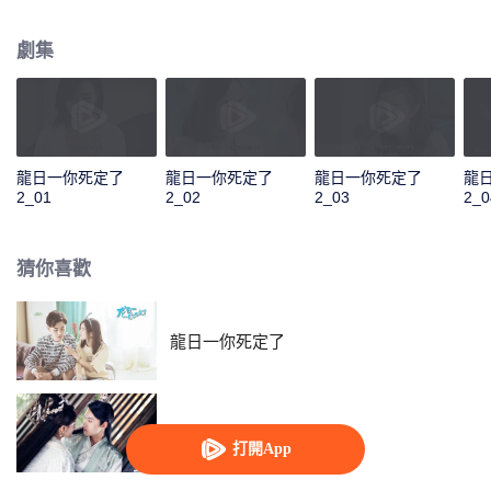
沒有龍少想象中那麼簡單。歷劫歸來後的龍海一正式向龍日一宣戰，開始競爭
家族繼承人的身份。而他身邊又出現了一個古靈精怪的貼身迷妹羅陽陽，幾人
劇集
的生活再度掀起波瀾。
龍日一你死定了
龍日一你死定了
龍日一你死定了
龍
2_01
2_02
2_03
2_0
猜你喜歡
龍日一你死定了
雙世寵妃2
打開App