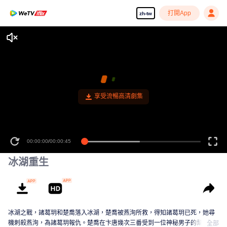
打開App
zh-tw
享受流暢高清劇集
00:00:00
/
00:00:45
冰湖重生
冰湖之戰，諸葛玥和楚喬落入冰湖，楚喬被燕洵所救，得知諸葛玥已死，她尋
機刺殺燕洵，為諸葛玥報仇。楚喬在卞唐幾次三番受到一位神秘男子的幫助，
全部