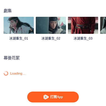
她有種似曾相識的感覺，不禁懷疑諸葛玥還活著。燕洵變本加厲，掀起四國紛
亂。最終，楚喬能否平定天下，令燕洵迷途知返，又能否與諸葛玥並肩攜手，
劇集
還百姓美好家園？
冰湖重生_01
冰湖重生_02
冰湖重生_03
幕後花絮
Loading…
打開App