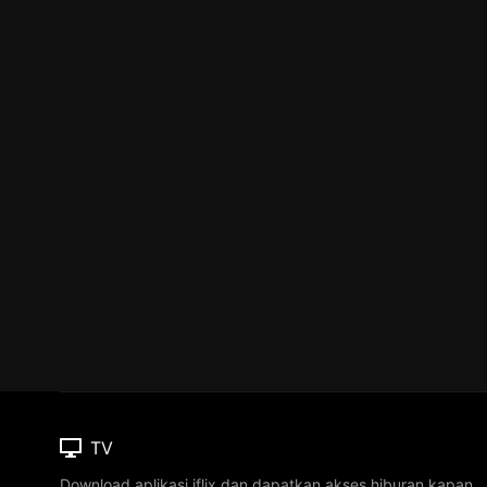
TV
Download aplikasi iflix dan dapatkan akses hiburan kapan