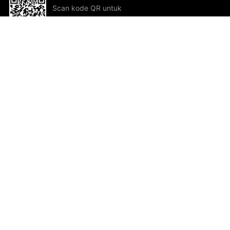
Scan kode QR untuk
mengunduh sekarang!
Bantuan dan Umpan Balik
Te
Saran
Kar
Ik
Al
ted.