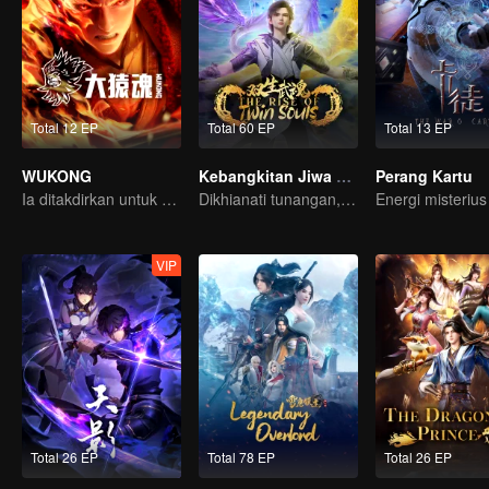
Total 12 EP
Total 60 EP
Total 13 EP
WUKONG
Kebangkitan Jiwa Ganda
Perang Kartu
Ia ditakdirkan untuk menghancurkan Surga?!
Dikhianati tunangan, Lin Fan kembali dengan kekuatan iblis dan dendam!
VIP
Total 26 EP
Total 78 EP
Total 26 EP