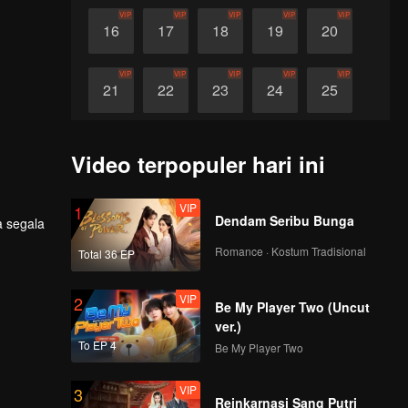
VIP
VIP
VIP
VIP
VIP
16
17
18
19
20
VIP
VIP
VIP
VIP
VIP
21
22
23
24
25
VIP
VIP
VIP
VIP
VIP
26
27
28
29
30
Video terpopuler hari ini
VIP
1
Dendam Seribu Bunga
Romance · Kostum Tradisional
Total 36 EP
VIP
2
Be My Player Two (Uncut
ver.)
To EP 4
Be My Player Two
VIP
3
Reinkarnasi Sang Putri