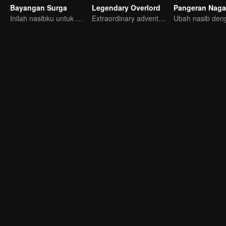
Bayangan Surga
Legendary Overlord
Pangeran Naga
Inilah nasibku untuk mengusir roh jahat dan iblis!
Extraordinary adventure, a teenager reborn from adversity.