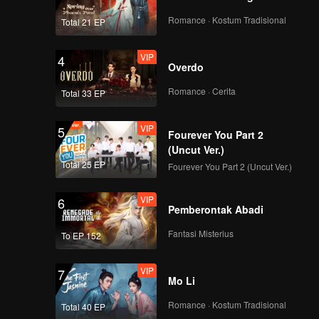
Romance · Kostum Tradisional
Total 21 EP
VIP
4
Overdo
Romance · Cerita
Total 33 EP
VIP
5
Fourever You Part 2
(Uncut Ver.)
Total 25 EP
Fourever You Part 2 (Uncut Ver.)
VIP
6
Pemberontak Abadi
Fantasi Misterius
To EP 152
VIP
7
Mo Li
Romance · Kostum Tradisional
Total 40 EP