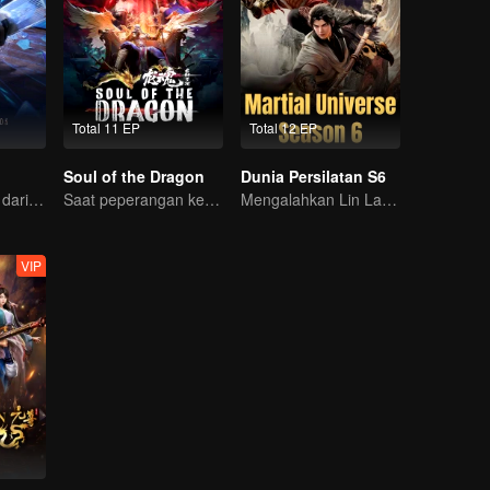
Total 11 EP
Total 12 EP
Soul of the Dragon
Dunia Persilatan S6
Energi misterius dari kartu menimbulkan peperangan, bagaimana Chen Mu mengendalikannya?
Saat peperangan kembali membangkitkan sang Pangeran!
Mengalahkan Lin Langtian, meraih gelar juara.
VIP