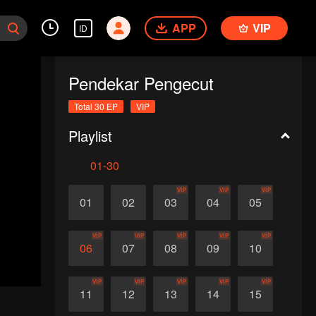
APP
VIP
ID
Pendekar Pengecut
Total 30 EP
VIP
Playlist
01-30
VIP
VIP
VIP
01
02
03
04
05
VIP
VIP
VIP
VIP
VIP
06
07
08
09
10
VIP
VIP
VIP
VIP
VIP
11
12
13
14
15