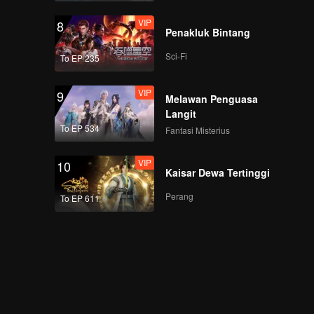
VIP
8
Penakluk Bintang
Sci-Fi
To EP 235
VIP
9
Melawan Penguasa
Langit
To EP 534
Fantasi Misterius
VIP
10
Kaisar Dewa Tertinggi
Perang
To EP 611